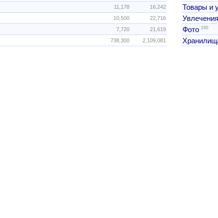
Товары и 
11,178
16,242
Увлечения
10,500
22,716
190
Фото
7,720
21,619
Хранилищ
738,300
2,109,081