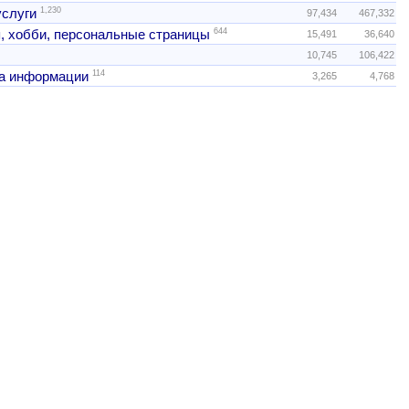
1,230
услуги
97,434
467,332
644
, хобби, персональные страницы
15,491
36,640
10,745
106,422
114
а информации
3,265
4,768