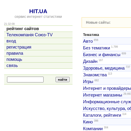
HIT.UA
сервис интернет статистики
Новые сайты:
21:32:09
рейтинг сайтов
Телекомпанія Союз-TV
Тематика
856
вход
Авто
регистрация
1,799
Без тематики
правила
609
Бизнес и финансы
помощь
167
Дизайн
связь
737
Здоровье, медицина
113
Знакомства
682
Игры
Интернет и провайдер
29,69
Интернет магазины
Информационные слу
Искусство, культура, 
114
Каталоги, рейтинги
396
Кино
304
Компании