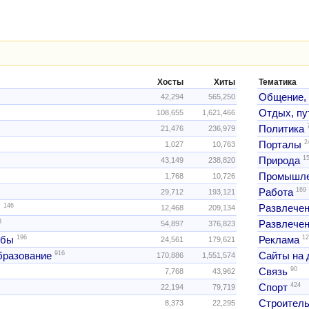
Хосты
Хиты
Тематика
Общение,
42,294
565,250
Отдых, пу
108,655
1,621,466
Политика
21,476
236,979
2
Порталы
1,027
10,763
1
Природа
43,149
238,820
Промышле
1,768
10,726
169
Работа
29,712
193,121
146
ы
Развлече
12,468
209,134
3
Развлечен
54,897
376,823
196
12
жбы
Реклама
24,561
179,621
916
образование
Сайты на 
170,886
1,551,574
90
Связь
7,768
43,962
424
Спорт
22,194
79,719
Строитель
8,373
22,295