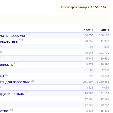
Просмотров сегодня:
10,566,162
Хосты
Хиты
212
 чаты, форумы
34,554
236,132
524
тешествия
20,350
41,907
75
694
928
48
45,948
103,721
54
5,745
10,661
337
нность
9,472
98,990
1,582
2,233
358
ния
11,297
22,763
915
ия для взрослых
231,107
1,360,688
9
3,213
6,058
95
других языках
16,593
41,139
12,066
112,643
17,728
49,267
498
ство
6,618
15,416