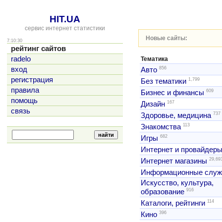
HIT.UA
сервис интернет статистики
Новые сайты:
7:10:30
рейтинг сайтов
radelo
Тематика
856
вход
Авто
регистрация
1,799
Без тематики
правила
609
Бизнес и финансы
помощь
167
Дизайн
связь
737
Здоровье, медицина
113
Знакомства
682
Игры
Интернет и провайдер
29,69
Интернет магазины
Информационные слу
Искусство, культура,
916
образование
114
Каталоги, рейтинги
396
Кино