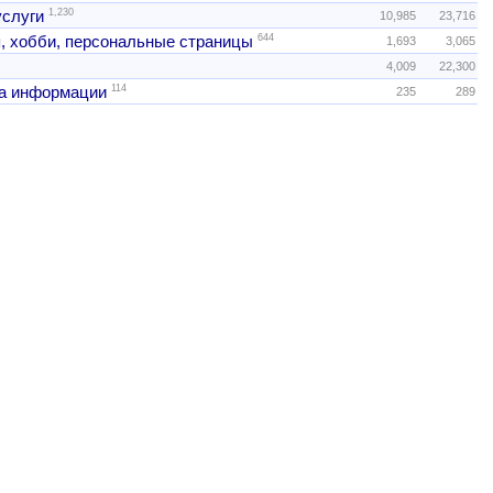
1,230
услуги
10,985
23,716
644
, хобби, персональные страницы
1,693
3,065
4,009
22,300
114
а информации
235
289