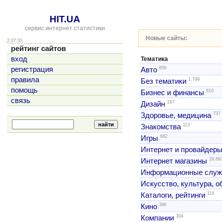
HIT.UA
сервис интернет статистики
Новые сайты:
2:07:33
рейтинг сайтов
вход
Тематика
856
регистрация
Авто
правила
1,799
Без тематики
помощь
610
Бизнес и финансы
связь
167
Дизайн
737
Здоровье, медицина
113
Знакомства
682
Игры
Интернет и провайдер
29,69
Интернет магазины
Информационные слу
Искусство, культура, 
114
Каталоги, рейтинги
396
Кино
304
Компании