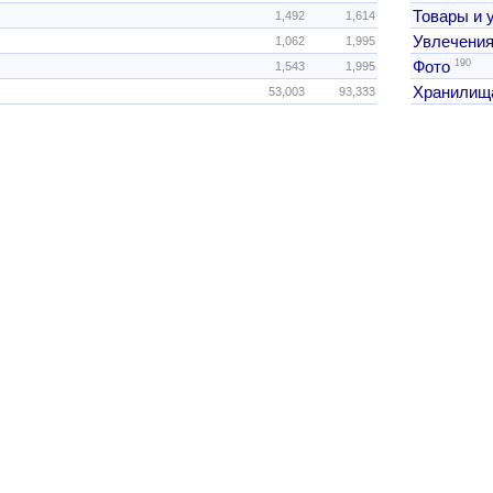
Товары и 
1,492
1,614
Увлечения
1,062
1,995
190
Фото
1,543
1,995
Хранилищ
53,003
93,333