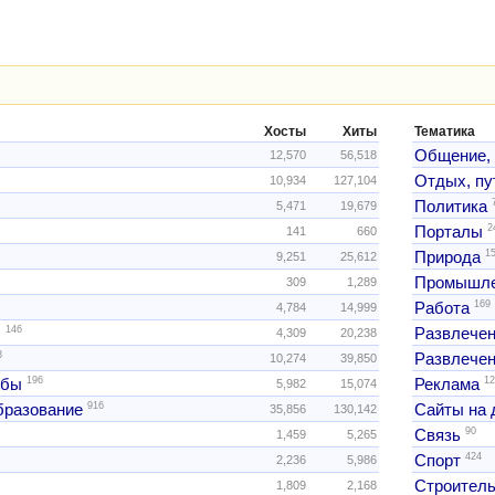
Хосты
Хиты
Тематика
Общение,
12,570
56,518
Отдых, пу
10,934
127,104
Политика
5,471
19,679
2
Порталы
141
660
1
Природа
9,251
25,612
Промышле
309
1,289
169
Работа
4,784
14,999
146
ы
Развлече
4,309
20,238
3
Развлечен
10,274
39,850
196
12
жбы
Реклама
5,982
15,074
916
образование
Сайты на 
35,856
130,142
90
Связь
1,459
5,265
424
Спорт
2,236
5,986
Строитель
1,809
2,168