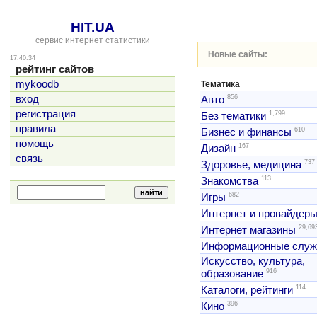
HIT.UA
сервис интернет статистики
Новые сайты:
17:40:34
рейтинг сайтов
mykoodb
Тематика
856
вход
Авто
регистрация
1,799
Без тематики
правила
610
Бизнес и финансы
помощь
167
Дизайн
связь
737
Здоровье, медицина
113
Знакомства
682
Игры
Интернет и провайдер
29,69
Интернет магазины
Информационные слу
Искусство, культура,
916
образование
114
Каталоги, рейтинги
396
Кино