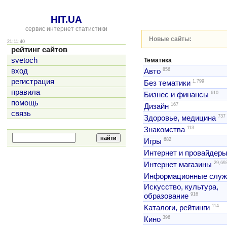
HIT.UA
сервис интернет статистики
Новые сайты:
21:11:40
рейтинг сайтов
svetoch
Тематика
856
вход
Авто
регистрация
1,799
Без тематики
правила
610
Бизнес и финансы
помощь
167
Дизайн
связь
737
Здоровье, медицина
113
Знакомства
682
Игры
Интернет и провайдер
29,69
Интернет магазины
Информационные слу
Искусство, культура,
916
образование
114
Каталоги, рейтинги
396
Кино