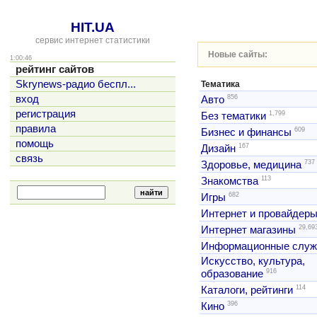
HIT.UA
сервис интернет статистики
Новые сайты:
1:00:46
рейтинг сайтов
Skrynews-радио беспл...
Тематика
856
вход
Авто
регистрация
1,799
Без тематики
правила
609
Бизнес и финансы
помощь
167
Дизайн
связь
737
Здоровье, медицина
113
Знакомства
682
Игры
Интернет и провайдер
29,69
Интернет магазины
Информационные слу
Искусство, культура,
916
образование
114
Каталоги, рейтинги
396
Кино