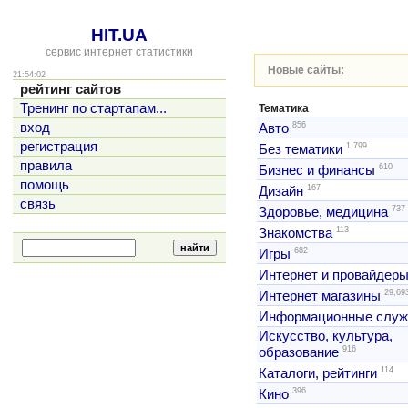
HIT.UA
сервис интернет статистики
Новые сайты:
21:54:02
рейтинг сайтов
Тренинг по стартапам...
Тематика
856
вход
Авто
регистрация
1,799
Без тематики
правила
610
Бизнес и финансы
помощь
167
Дизайн
связь
737
Здоровье, медицина
113
Знакомства
682
Игры
Интернет и провайдер
29,69
Интернет магазины
Информационные слу
Искусство, культура,
916
образование
114
Каталоги, рейтинги
396
Кино