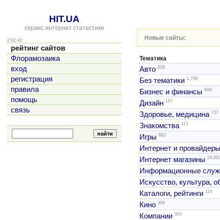
HIT.UA
сервис интернет статистики
Новые сайты:
2:02:40
рейтинг сайтов
Флорамозаика
Тематика
856
вход
Авто
регистрация
1,799
Без тематики
правила
609
Бизнес и финансы
помощь
167
Дизайн
связь
737
Здоровье, медицина
113
Знакомства
682
Игры
Интернет и провайдер
29,69
Интернет магазины
Информационные слу
Искусство, культура, 
114
Каталоги, рейтинги
396
Кино
304
Компании