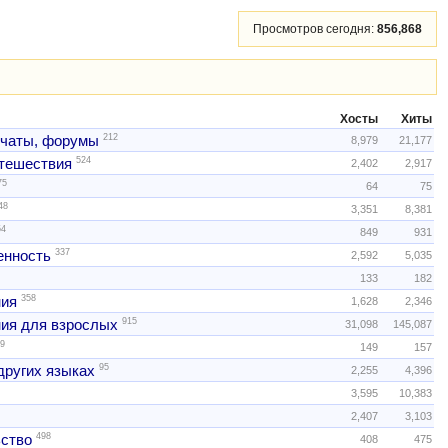
Просмотров сегодня:
856,868
Хосты
Хиты
212
 чаты, форумы
8,979
21,177
524
тешествия
2,402
2,917
75
64
75
48
3,351
8,381
54
849
931
337
нность
2,592
5,035
133
182
358
ния
1,628
2,346
915
ия для взрослых
31,098
145,087
9
149
157
95
других языках
2,255
4,396
3,595
10,383
2,407
3,103
498
ство
408
475