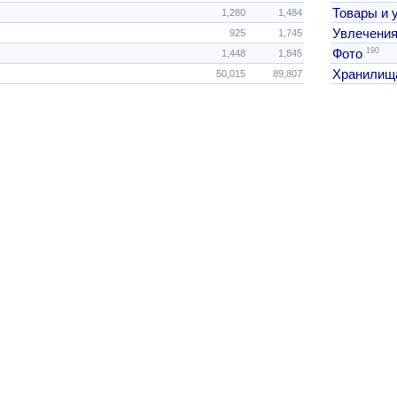
Товары и 
1,280
1,484
Увлечения
925
1,745
190
Фото
1,448
1,845
Хранилищ
50,015
89,807