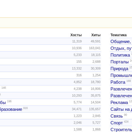
Хосты
Хиты
Тематика
Общение,
11,319
49,591
Отдых, пу
10,936
163,041
Политика
5,233
18,115
2
Порталы
155
2,688
1
Природа
13,332
30,309
Промышле
316
1,254
169
Работа
4,852
18,780
146
ы
Развлече
4,238
16,806
3
Развлечен
10,293
35,875
196
12
жбы
Реклама
5,774
14,504
916
образование
Сайты на 
34,471
135,657
90
Связь
1,223
2,845
424
Спорт
2,046
5,727
Строитель
1,588
1,868