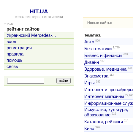
HIT.UA
сервис интернет статистики
Новые сайты:
7:15:42
рейтинг сайтов
Украинский Mercedes-...
Тематика
856
вход
Авто
регистрация
1,799
Без тематики
правила
609
Бизнес и финансы
помощь
167
Дизайн
связь
737
Здоровье, медицина
113
Знакомства
682
Игры
Интернет и провайдер
29,69
Интернет магазины
Информационные слу
Искусство, культура,
916
образование
114
Каталоги, рейтинги
396
Кино