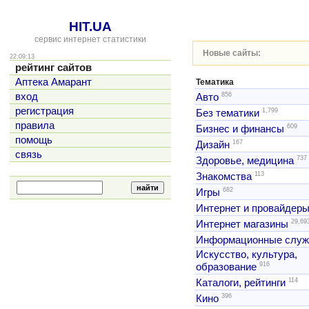
HIT.UA
сервис интернет статистики
Новые сайты:
22:09:13
рейтинг сайтов
Аптека Амарант
Тематика
856
вход
Авто
регистрация
1,799
Без тематики
правила
609
Бизнес и финансы
помощь
167
Дизайн
связь
737
Здоровье, медицина
113
Знакомства
682
Игры
Интернет и провайдер
29,69
Интернет магазины
Информационные слу
Искусство, культура,
916
образование
114
Каталоги, рейтинги
396
Кино