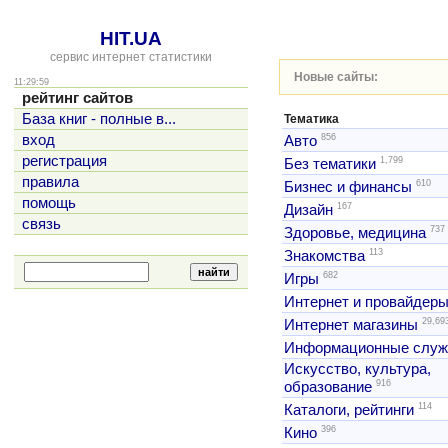
HIT.UA
сервис интернет статистики
Новые сайты:
11:29:59
рейтинг сайтов
База книг - полные в...
Тематика
856
вход
Авто
регистрация
1,799
Без тематики
правила
610
Бизнес и финансы
помощь
167
Дизайн
связь
737
Здоровье, медицина
113
Знакомства
682
Игры
Интернет и провайдер
29,69
Интернет магазины
Информационные слу
Искусство, культура,
916
образование
114
Каталоги, рейтинги
396
Кино