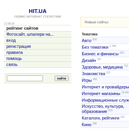
HIT.UA
сервис интернет статистики
Новые сайты:
17:06:35
рейтинг сайтов
Фотосайт, шпалери на...
Тематика
856
вход
Авто
регистрация
1,799
Без тематики
правила
610
Бизнес и финансы
помощь
167
Дизайн
связь
737
Здоровье, медицина
113
Знакомства
682
Игры
Интернет и провайдер
29,69
Интернет магазины
Информационные слу
Искусство, культура,
916
образование
114
Каталоги, рейтинги
396
Кино