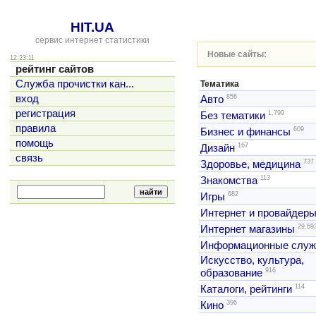
HIT.UA
сервис интернет статистики
Новые сайты:
12:23:11
рейтинг сайтов
Служба прочистки кан...
Тематика
856
вход
Авто
регистрация
1,799
Без тематики
правила
609
Бизнес и финансы
помощь
167
Дизайн
связь
737
Здоровье, медицина
113
Знакомства
682
Игры
Интернет и провайдер
29,69
Интернет магазины
Информационные слу
Искусство, культура,
916
образование
114
Каталоги, рейтинги
396
Кино