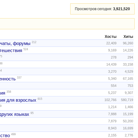
Просмотров сегодня:
3,921,520
Хосты
Хиты
212
 чаты, форумы
22,409
96,260
524
тешествия
9,169
14,226
75
278
294
48
14,439
33,158
54
3,270
4,529
337
нность
5,340
67,165
554
753
358
ния
5,237
9,307
915
ия для взрослых
102,766
580,719
9
1,214
1,466
95
других языках
7,888
15,199
7,879
50,200
8,943
16,699
499
ство
2,155
2,776