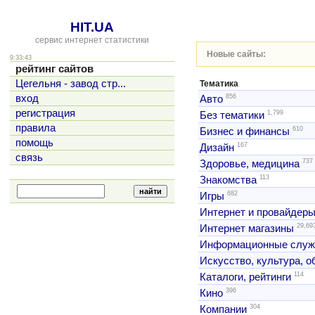
HIT.UA
сервис интернет статистики
Новые сайты:
9:33:43
рейтинг сайтов
Цегельня - завод стр...
Тематика
856
вход
Авто
регистрация
1,799
Без тематики
правила
610
Бизнес и финансы
помощь
167
Дизайн
связь
737
Здоровье, медицина
113
Знакомства
682
Игры
Интернет и провайдер
29,69
Интернет магазины
Информационные слу
Искусство, культура, 
114
Каталоги, рейтинги
396
Кино
304
Компании