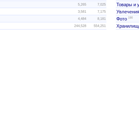
Товары и 
5,265
7,025
Увлечения
3,581
7,175
190
Фото
4,484
8,181
Хранилищ
244,528
554,251