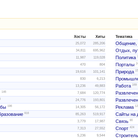
Хосты
Хиты
Тематика
Общение,
25,072
285,206
Отдых, пу
34,811
695,962
Политика
11,987
119,028
2
Порталы
470
804
1
Природа
19,616
101,141
Промышле
830
6,213
169
Работа
13,236
49,883
146
ы
Развлече
7,684
120,774
3
Развлечен
24,776
193,801
196
12
жбы
Реклама
14,305
56,172
916
образование
Сайты на 
85,263
519,917
90
Связь
3,779
17,987
424
Спорт
7,313
27,552
Строитель
5,236
9,544