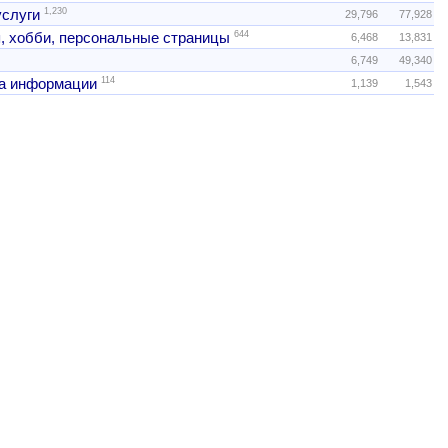
1,230
услуги
29,796
77,928
644
, хобби, персональные страницы
6,468
13,831
6,749
49,340
114
а информации
1,139
1,543