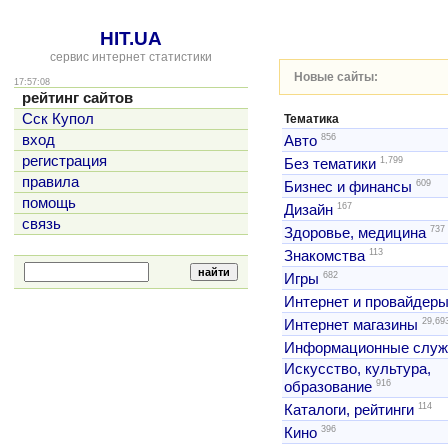
HIT.UA
сервис интернет статистики
Новые сайты:
17:57:08
рейтинг сайтов
Сск Купол
Тематика
856
вход
Авто
регистрация
1,799
Без тематики
правила
609
Бизнес и финансы
помощь
167
Дизайн
связь
737
Здоровье, медицина
113
Знакомства
682
Игры
Интернет и провайдер
29,69
Интернет магазины
Информационные слу
Искусство, культура,
916
образование
114
Каталоги, рейтинги
396
Кино