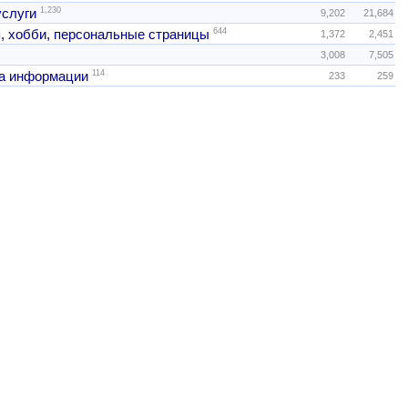
1,230
услуги
9,202
21,684
644
, хобби, персональные страницы
1,372
2,451
3,008
7,505
114
а информации
233
259