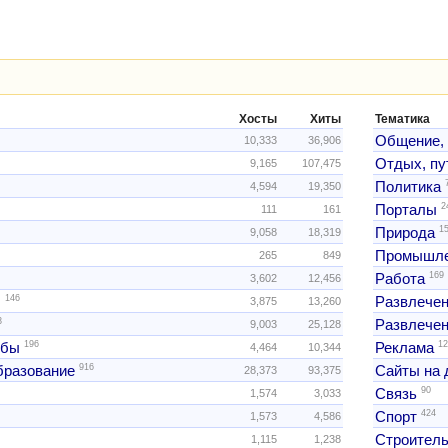
Хосты
Хиты
Тематика
Общение,
10,333
36,906
Отдых, пу
9,165
107,475
Политика
4,594
19,350
2
Порталы
111
161
1
Природа
9,058
18,319
Промышле
265
849
169
Работа
3,602
12,456
146
ы
Развлече
3,875
13,260
3
Развлечен
9,003
25,128
196
12
жбы
Реклама
4,464
10,344
916
образование
Сайты на 
28,373
93,375
90
Связь
1,574
3,033
424
Спорт
1,573
4,586
Строитель
1,115
1,238