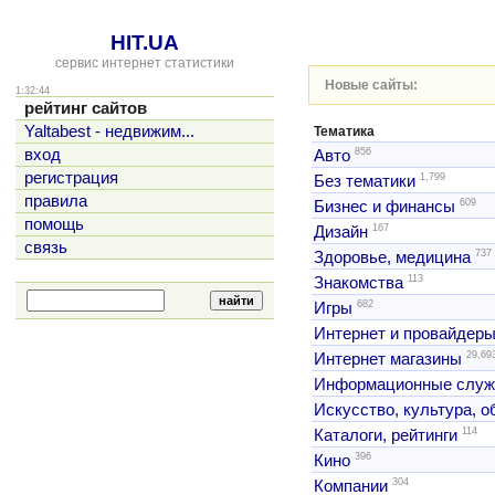
HIT.UA
сервис интернет статистики
Новые сайты:
1:32:44
рейтинг сайтов
Yaltabest - недвижим...
Тематика
856
вход
Авто
регистрация
1,799
Без тематики
правила
609
Бизнес и финансы
помощь
167
Дизайн
связь
737
Здоровье, медицина
113
Знакомства
682
Игры
Интернет и провайдер
29,69
Интернет магазины
Информационные слу
Искусство, культура, 
114
Каталоги, рейтинги
396
Кино
304
Компании