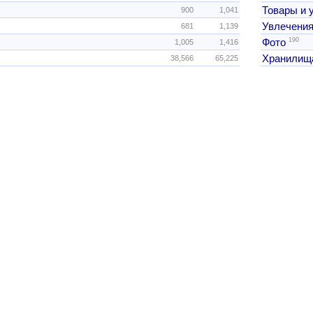
Товары и 
900
1,041
Увлечения
681
1,139
190
Фото
1,005
1,416
Хранилищ
38,566
65,225