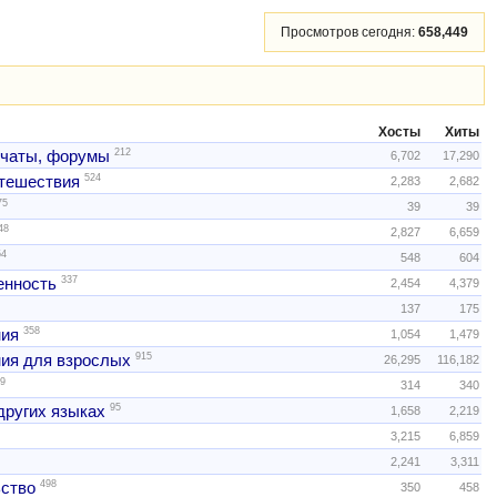
Просмотров сегодня:
658,449
Хосты
Хиты
212
 чаты, форумы
6,702
17,290
524
тешествия
2,283
2,682
75
39
39
48
2,827
6,659
54
548
604
337
нность
2,454
4,379
137
175
358
ния
1,054
1,479
915
ия для взрослых
26,295
116,182
9
314
340
95
других языках
1,658
2,219
3,215
6,859
2,241
3,311
498
ство
350
458