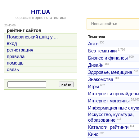
HIT.UA
сервис интернет статистики
Новые сайты:
20:45:06
рейтинг сайтов
Померанський шпіц у ...
Тематика
856
вход
Авто
регистрация
1,799
Без тематики
правила
609
Бизнес и финансы
помощь
167
Дизайн
связь
737
Здоровье, медицина
113
Знакомства
682
Игры
Интернет и провайдер
29,69
Интернет магазины
Информационные слу
Искусство, культура,
916
образование
114
Каталоги, рейтинги
396
Кино