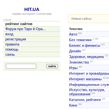
HIT.UA
сервис интернет статистики
Новые сайты:
4:25:08
рейтинг сайтов
Форум про Таро й Ора...
Тематика
856
вход
Авто
регистрация
1,799
Без тематики
правила
610
Бизнес и финансы
помощь
167
Дизайн
связь
737
Здоровье, медицина
113
Знакомства
682
Игры
Интернет и провайдер
29,69
Интернет магазины
Информационные слу
Искусство, культура,
916
образование
114
Каталоги, рейтинги
396
Кино