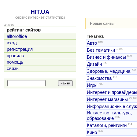
HIT.UA
сервис интернет статистики
Новые сайты:
4:26:45
рейтинг сайтов
allforoffice
Тематика
856
вход
Авто
регистрация
1,799
Без тематики
правила
609
Бизнес и финансы
помощь
167
Дизайн
связь
737
Здоровье, медицина
113
Знакомства
682
Игры
Интернет и провайдер
29,69
Интернет магазины
Информационные слу
Искусство, культура,
916
образование
114
Каталоги, рейтинги
396
Кино