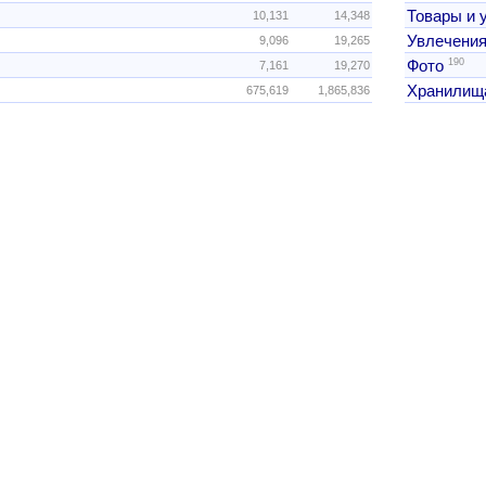
Товары и 
10,131
14,348
Увлечения
9,096
19,265
190
Фото
7,161
19,270
Хранилищ
675,619
1,865,836