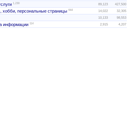
1,230
услуги
89,123
427,500
644
, хобби, персональные страницы
14,022
32,305
10,133
98,553
114
а информации
2,915
4,207