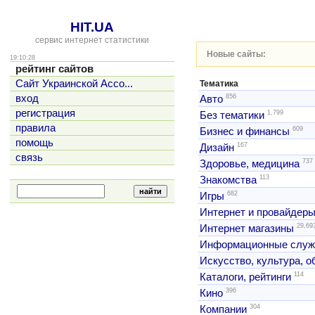
HIT.UA
сервис интернет статистики
Новые сайты:
19:10:28
рейтинг сайтов
Сайт Украинской Ассо...
Тематика
856
вход
Авто
регистрация
1,799
Без тематики
правила
609
Бизнес и финансы
помощь
167
Дизайн
связь
737
Здоровье, медицина
113
Знакомства
682
Игры
Интернет и провайдер
29,69
Интернет магазины
Информационные слу
Искусство, культура, 
114
Каталоги, рейтинги
396
Кино
304
Компании