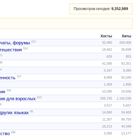
Просмотров сегодня:
9,352,989
Хосты
Хиты
212
 чаты, форумы
32,480
209,409
524
тешествия
18,462
36,838
75
629
853
48
41,095
93,351
54
5,347
9,395
337
нность
8,998
92,049
1,459
1,956
358
ния
10,090
19,836
915
ия для взрослых
205,735
1,192,539
9
3,017
5,667
95
других языках
14,890
34,483
11,267
99,759
16,213
44,348
498
ство
5,990
13,177