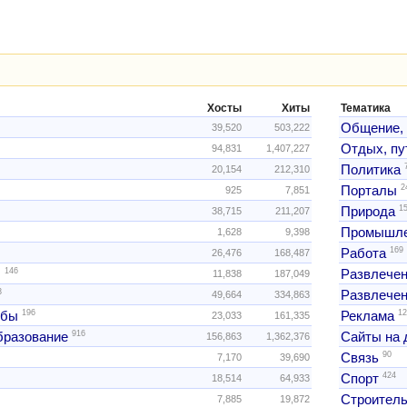
Хосты
Хиты
Тематика
Общение,
39,520
503,222
Отдых, пу
94,831
1,407,227
Политика
20,154
212,310
2
Порталы
925
7,851
1
Природа
38,715
211,207
Промышле
1,628
9,398
169
Работа
26,476
168,487
146
ы
Развлече
11,838
187,049
3
Развлечен
49,664
334,863
196
12
жбы
Реклама
23,033
161,335
916
образование
Сайты на 
156,863
1,362,376
90
Связь
7,170
39,690
424
Спорт
18,514
64,933
Строитель
7,885
19,872