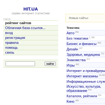
HIT.UA
сервис интернет статистики
Новые сайты:
7:04:21
рейтинг сайтов
Облачная база ссылок...
Тематика
856
вход
Авто
регистрация
1,799
Без тематики
правила
609
Бизнес и финансы
помощь
167
Дизайн
связь
737
Здоровье, медицина
113
Знакомства
682
Игры
Интернет и провайдер
29,69
Интернет магазины
Информационные слу
Искусство, культура,
916
образование
114
Каталоги, рейтинги
396
Кино