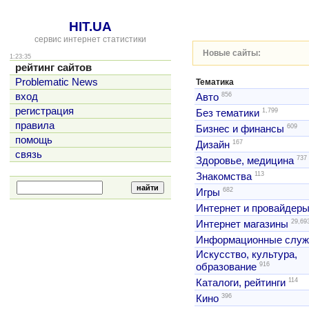
HIT.UA
сервис интернет статистики
Новые сайты:
1:23:35
рейтинг сайтов
Problematic News
Тематика
856
вход
Авто
регистрация
1,799
Без тематики
правила
609
Бизнес и финансы
помощь
167
Дизайн
связь
737
Здоровье, медицина
113
Знакомства
682
Игры
Интернет и провайдер
29,69
Интернет магазины
Информационные слу
Искусство, культура,
916
образование
114
Каталоги, рейтинги
396
Кино