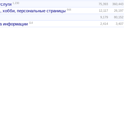
1,230
услуги
75,393
360,443
644
, хобби, персональные страницы
12,117
26,197
9,179
80,152
114
а информации
2,414
3,407