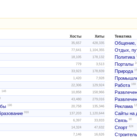
Хосты
Хиты
Тематика
Общение,
35,657
428,335
Отдых, пу
77,641
1,104,355
Политика
18,105
178,132
2
Порталы
779
3,513
1
Природа
33,923
178,839
Промышле
1,420
7,928
169
Работа
22,306
129,924
146
ы
Развлече
10,858
158,966
3
Развлечен
43,480
279,016
196
12
жбы
Реклама
20,758
135,346
916
образование
Сайты на 
137,203
1,120,644
90
Связь
6,397
33,833
424
Спорт
14,324
47,632
Строитель
7,146
16,626