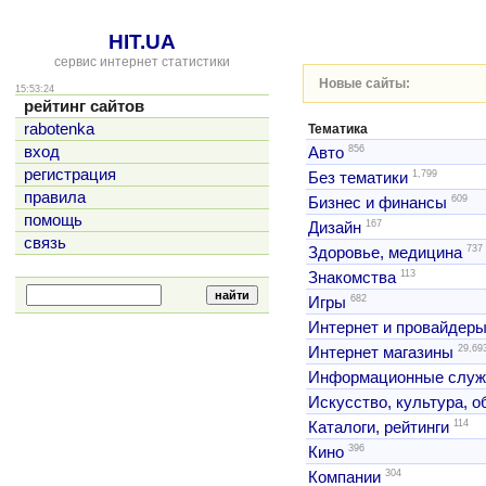
HIT.UA
сервис интернет статистики
Новые сайты:
15:53:24
рейтинг сайтов
rabotenka
Тематика
856
вход
Авто
регистрация
1,799
Без тематики
правила
609
Бизнес и финансы
помощь
167
Дизайн
связь
737
Здоровье, медицина
113
Знакомства
682
Игры
Интернет и провайдер
29,69
Интернет магазины
Информационные слу
Искусство, культура, 
114
Каталоги, рейтинги
396
Кино
304
Компании