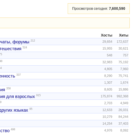
Просмотров сегодня:
7,600,590
Хосты
Хиты
212
 чаты, форумы
29,654
172,637
524
тешествия
15,955
30,621
75
548
757
48
32,983
75,192
54
4,805
7,960
337
нность
8,290
75,741
1,307
1,674
358
ния
8,605
15,886
915
ия для взрослых
175,874
992,368
9
2,703
4,949
95
других языках
12,633
26,031
10,279
84,244
14,254
37,403
498
ство
4,976
8,092