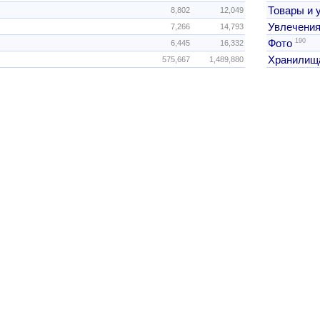
Товары и 
8,802
12,049
Увлечения
7,266
14,793
190
Фото
6,445
16,332
Хранилищ
575,667
1,489,880