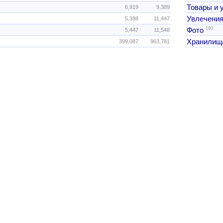
Товары и 
6,919
9,389
Увлечения
5,398
11,447
190
Фото
5,447
11,548
Хранилищ
399,087
963,781