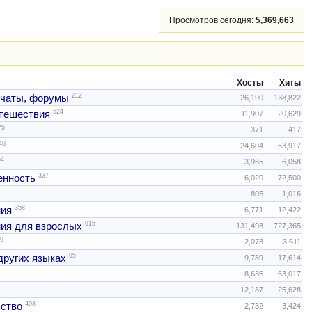
Просмотров сегодня:
5,369,663
Хосты
Хиты
212
 чаты, форумы
26,190
138,822
524
тешествия
11,907
20,629
75
371
417
48
24,604
53,917
54
3,965
6,058
337
нность
6,020
72,500
805
1,016
358
ния
6,771
12,422
915
ия для взрослых
131,498
727,365
9
2,078
3,611
95
других языках
9,789
17,614
8,636
63,017
12,187
25,628
498
ство
2,732
3,424