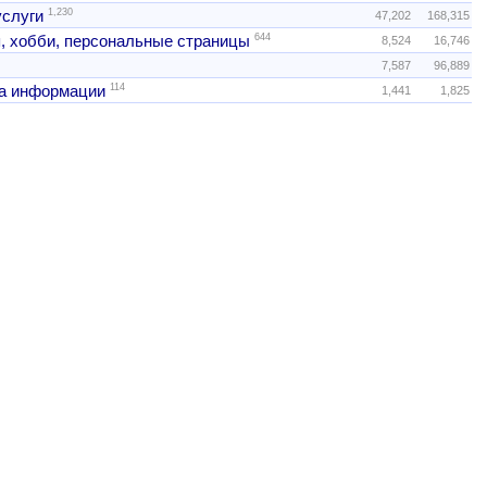
1,230
услуги
47,202
168,315
644
, хобби, персональные страницы
8,524
16,746
7,587
96,889
114
а информации
1,441
1,825