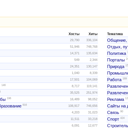
Хосты
Хиты
Тематика
Общение,
29,790
336,104
Отдых, пу
51,946
748,768
Политика
14,371
135,634
2
Порталы
549
2,344
1
Природа
24,351
130,147
Промышле
1,040
8,339
169
Работа
17,501
104,069
146
ы
Развлече
8,717
119,141
3
Развлечен
35,525
251,974
196
12
жбы
Реклама
16,489
98,052
916
образование
Сайты на 
106,917
746,656
90
Связь
4,203
31,023
424
Спорт
11,511
33,218
Строитель
6,091
12,677