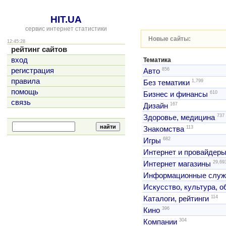
HIT.UA
сервис интернет статистики
Новые сайты:
12:45:28
рейтинг сайтов
вход
Тематика
856
регистрация
Авто
правила
1,799
Без тематики
помощь
610
Бизнес и финансы
связь
167
Дизайн
737
Здоровье, медицина
113
Знакомства
682
Игры
Интернет и провайдер
29,69
Интернет магазины
Информационные слу
Искусство, культура, 
114
Каталоги, рейтинги
396
Кино
304
Компании