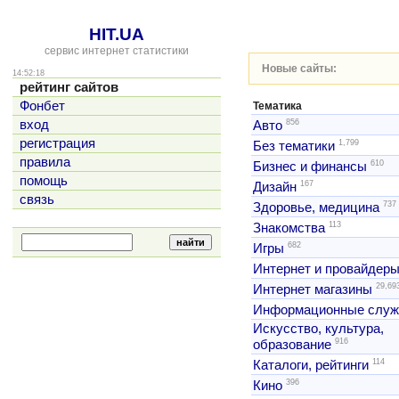
HIT.UA
сервис интернет статистики
Новые сайты:
14:52:18
рейтинг сайтов
Фонбет
Тематика
856
вход
Авто
регистрация
1,799
Без тематики
правила
610
Бизнес и финансы
помощь
167
Дизайн
связь
737
Здоровье, медицина
113
Знакомства
682
Игры
Интернет и провайдер
29,69
Интернет магазины
Информационные слу
Искусство, культура,
916
образование
114
Каталоги, рейтинги
396
Кино