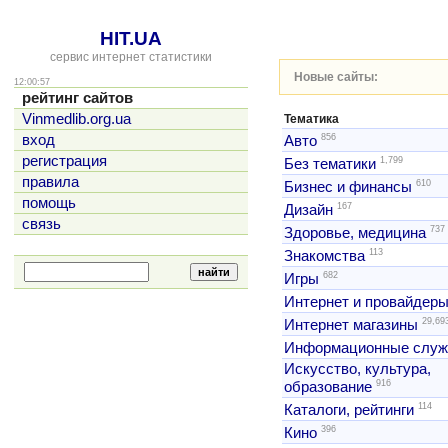
HIT.UA
сервис интернет статистики
Новые сайты:
12:00:57
рейтинг сайтов
Vinmedlib.org.ua
Тематика
856
вход
Авто
регистрация
1,799
Без тематики
правила
610
Бизнес и финансы
помощь
167
Дизайн
связь
737
Здоровье, медицина
113
Знакомства
682
Игры
Интернет и провайдер
29,69
Интернет магазины
Информационные слу
Искусство, культура,
916
образование
114
Каталоги, рейтинги
396
Кино