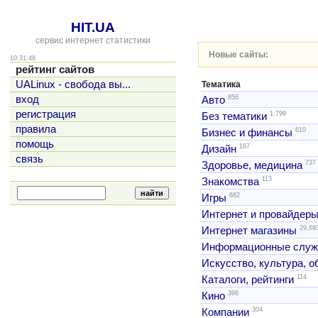
HIT.UA
сервис интернет статистики
Новые сайты:
10:31:48
рейтинг сайтов
UALinux - свобода вы...
Тематика
856
вход
Авто
регистрация
1,799
Без тематики
правила
610
Бизнес и финансы
помощь
167
Дизайн
связь
737
Здоровье, медицина
113
Знакомства
682
Игры
Интернет и провайдер
29,69
Интернет магазины
Информационные слу
Искусство, культура, 
114
Каталоги, рейтинги
396
Кино
304
Компании