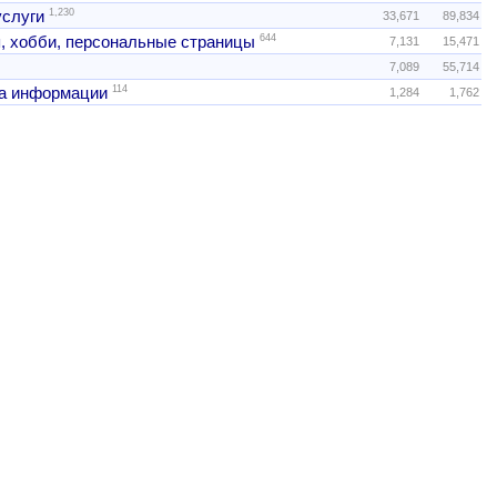
1,230
услуги
33,671
89,834
644
, хобби, персональные страницы
7,131
15,471
7,089
55,714
114
а информации
1,284
1,762