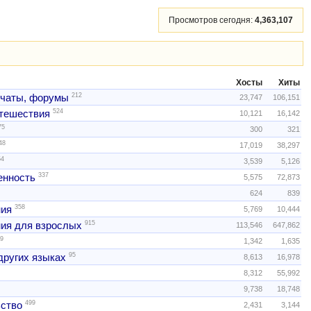
Просмотров сегодня:
4,363,107
Хосты
Хиты
212
 чаты, форумы
23,747
106,151
524
тешествия
10,121
16,142
75
300
321
48
17,019
38,297
54
3,539
5,126
337
нность
5,575
72,873
624
839
358
ния
5,769
10,444
915
ия для взрослых
113,546
647,862
9
1,342
1,635
95
других языках
8,613
16,978
8,312
55,992
9,738
18,748
499
ство
2,431
3,144