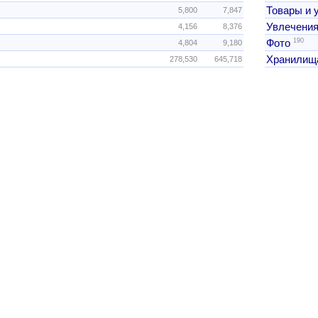
Товары и 
5,800
7,847
Увлечения
4,156
8,376
190
Фото
4,804
9,180
Хранилищ
278,530
645,718