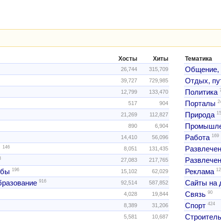
Хосты
Хиты
Тематика
Общение,
26,744
315,709
Отдых, пу
39,727
729,985
Политика
12,799
133,470
2
Порталы
517
904
1
Природа
21,269
112,827
Промышле
890
6,904
169
Работа
14,410
56,096
146
ы
Развлече
8,051
131,435
3
Развлечен
27,083
217,765
196
12
жбы
Реклама
15,102
62,029
916
образование
Сайты на 
92,514
587,852
90
Связь
4,028
19,844
424
Спорт
8,389
31,206
Строитель
5,581
10,687