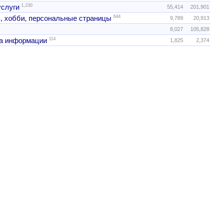
1,230
услуги
55,414
201,901
644
, хобби, персональные страницы
9,789
20,913
8,027
105,828
114
а информации
1,825
2,374