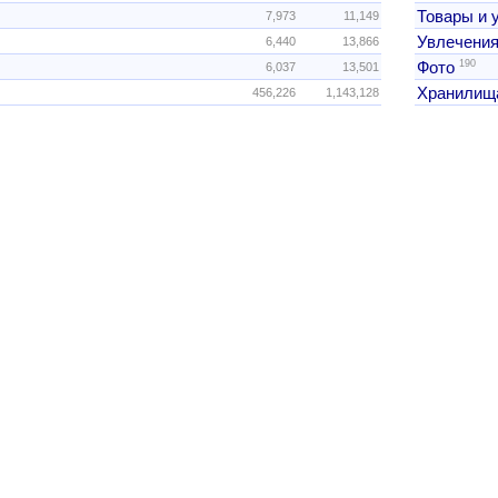
Товары и 
7,973
11,149
Увлечения
6,440
13,866
190
Фото
6,037
13,501
Хранилищ
456,226
1,143,128