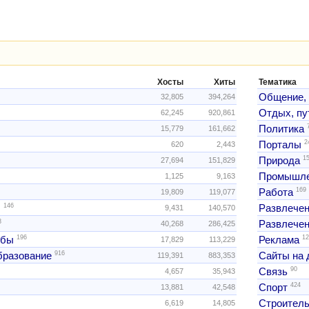
Хосты
Хиты
Тематика
Общение,
32,805
394,264
Отдых, пу
62,245
920,861
Политика
15,779
161,662
2
Порталы
620
2,443
1
Природа
27,694
151,829
Промышле
1,125
9,163
169
Работа
19,809
119,077
146
ы
Развлече
9,431
140,570
3
Развлечен
40,268
286,425
196
12
жбы
Реклама
17,829
113,229
916
образование
Сайты на 
119,391
883,353
90
Связь
4,657
35,943
424
Спорт
13,881
42,548
Строитель
6,619
14,805