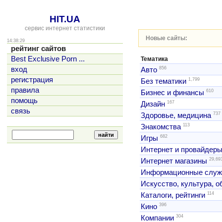
HIT.UA
сервис интернет статистики
Новые сайты:
14:38:29
рейтинг сайтов
Best Exclusive Porn ...
Тематика
856
вход
Авто
регистрация
1,799
Без тематики
правила
610
Бизнес и финансы
помощь
167
Дизайн
связь
737
Здоровье, медицина
113
Знакомства
682
Игры
Интернет и провайдер
29,69
Интернет магазины
Информационные слу
Искусство, культура, 
114
Каталоги, рейтинги
396
Кино
304
Компании