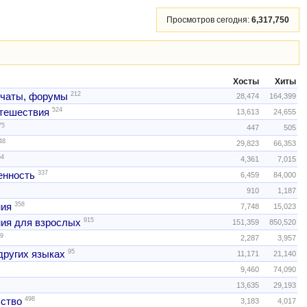
Просмотров сегодня:
6,317,750
Хосты
Хиты
212
 чаты, форумы
28,474
164,399
524
тешествия
13,613
24,655
75
447
505
48
29,823
66,353
54
4,361
7,015
337
нность
6,459
84,000
910
1,187
358
ния
7,748
15,023
915
ия для взрослых
151,359
850,520
9
2,287
3,957
95
других языках
11,171
21,140
9,460
74,090
13,635
29,193
498
ство
3,183
4,017