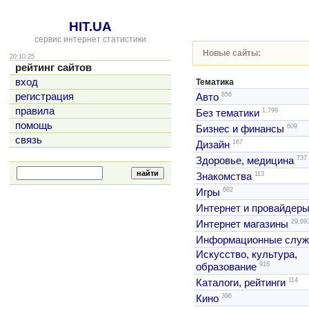
HIT.UA
сервис интернет статистики
Новые сайты:
20:10:25
рейтинг сайтов
вход
Тематика
856
регистрация
Авто
правила
1,799
Без тематики
помощь
609
Бизнес и финансы
связь
167
Дизайн
737
Здоровье, медицина
113
Знакомства
682
Игры
Интернет и провайдер
29,69
Интернет магазины
Информационные слу
Искусство, культура,
916
образование
114
Каталоги, рейтинги
396
Кино