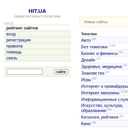
HIT.UA
сервис интернет статистики
Новые сайты:
5:35:13
рейтинг сайтов
вход
Тематика
856
регистрация
Авто
правила
1,799
Без тематики
помощь
610
Бизнес и финансы
связь
167
Дизайн
737
Здоровье, медицина
113
Знакомства
682
Игры
Интернет и провайдер
29,69
Интернет магазины
Информационные слу
Искусство, культура,
916
образование
114
Каталоги, рейтинги
396
Кино