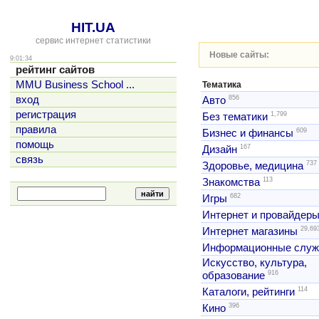
HIT.UA
сервис интернет статистики
Новые сайты:
9:01:34
рейтинг сайтов
MMU Business School ...
Тематика
856
вход
Авто
регистрация
1,799
Без тематики
правила
609
Бизнес и финансы
помощь
167
Дизайн
связь
737
Здоровье, медицина
113
Знакомства
682
Игры
Интернет и провайдер
29,69
Интернет магазины
Информационные слу
Искусство, культура,
916
образование
114
Каталоги, рейтинги
396
Кино