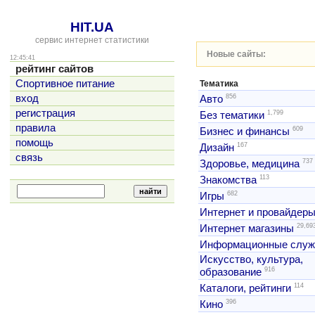
HIT.UA
сервис интернет статистики
Новые сайты:
12:45:41
рейтинг сайтов
Спортивное питание
Тематика
856
вход
Авто
регистрация
1,799
Без тематики
правила
609
Бизнес и финансы
помощь
167
Дизайн
связь
737
Здоровье, медицина
113
Знакомства
682
Игры
Интернет и провайдер
29,69
Интернет магазины
Информационные слу
Искусство, культура,
916
образование
114
Каталоги, рейтинги
396
Кино