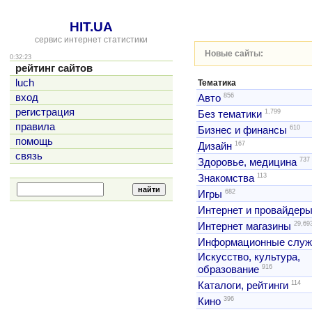
HIT.UA
сервис интернет статистики
Новые сайты:
0:32:23
рейтинг сайтов
luch
Тематика
856
вход
Авто
регистрация
1,799
Без тематики
правила
610
Бизнес и финансы
помощь
167
Дизайн
связь
737
Здоровье, медицина
113
Знакомства
682
Игры
Интернет и провайдер
29,69
Интернет магазины
Информационные слу
Искусство, культура,
916
образование
114
Каталоги, рейтинги
396
Кино