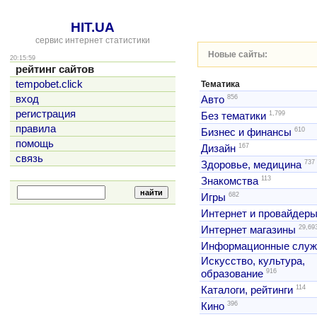
HIT.UA
сервис интернет статистики
Новые сайты:
20:15:59
рейтинг сайтов
tempobet.click
Тематика
856
вход
Авто
регистрация
1,799
Без тематики
правила
610
Бизнес и финансы
помощь
167
Дизайн
связь
737
Здоровье, медицина
113
Знакомства
682
Игры
Интернет и провайдер
29,69
Интернет магазины
Информационные слу
Искусство, культура,
916
образование
114
Каталоги, рейтинги
396
Кино