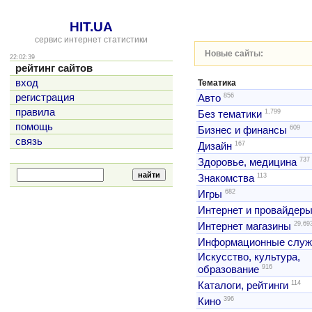
HIT.UA
сервис интернет статистики
Новые сайты:
22:02:39
рейтинг сайтов
вход
Тематика
856
регистрация
Авто
правила
1,799
Без тематики
помощь
609
Бизнес и финансы
связь
167
Дизайн
737
Здоровье, медицина
113
Знакомства
682
Игры
Интернет и провайдер
29,69
Интернет магазины
Информационные слу
Искусство, культура,
916
образование
114
Каталоги, рейтинги
396
Кино