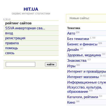
HIT.UA
сервис интернет статистики
Новые сайты:
6:38:41
рейтинг сайтов
SSVA инверторная сва...
Тематика
856
вход
Авто
регистрация
1,799
Без тематики
правила
609
Бизнес и финансы
помощь
167
Дизайн
связь
737
Здоровье, медицина
113
Знакомства
682
Игры
Интернет и провайдер
29,69
Интернет магазины
Информационные слу
Искусство, культура,
916
образование
114
Каталоги, рейтинги
396
Кино