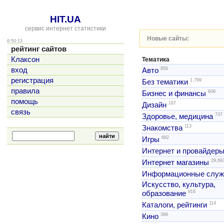
HIT.UA
сервис интернет статистики
Новые сайты:
6:50:13
рейтинг сайтов
Клаксон
Тематика
856
вход
Авто
регистрация
1,799
Без тематики
правила
609
Бизнес и финансы
помощь
167
Дизайн
связь
737
Здоровье, медицина
113
Знакомства
682
Игры
Интернет и провайдер
29,69
Интернет магазины
Информационные слу
Искусство, культура,
916
образование
114
Каталоги, рейтинги
396
Кино