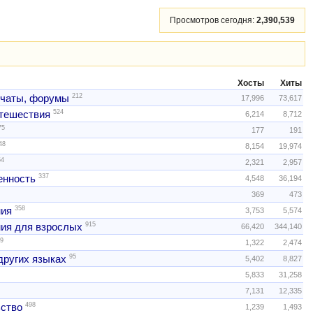
Просмотров сегодня:
2,390,539
Хосты
Хиты
212
 чаты, форумы
17,996
73,617
524
тешествия
6,214
8,712
75
177
191
48
8,154
19,974
54
2,321
2,957
337
нность
4,548
36,194
369
473
358
ния
3,753
5,574
915
ия для взрослых
66,420
344,140
9
1,322
2,474
95
других языках
5,402
8,827
5,833
31,258
7,131
12,335
498
ство
1,239
1,493