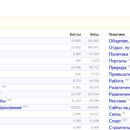
Хосты
Хиты
Тематика
Общение,
19,898
163,481
Отдых, пу
22,402
384,841
Политика
9,384
57,503
2
Порталы
305
1,873
1
Природа
15,406
66,711
Промышле
630
3,721
169
Работа
9,279
44,256
146
ы
Развлече
6,381
59,576
3
Развлечен
19,793
117,016
196
12
жбы
Реклама
11,413
45,586
916
образование
Сайты на 
62,521
344,691
90
Связь
2,596
13,617
424
Спорт
4,789
11,698
Строитель
4,049
6,404