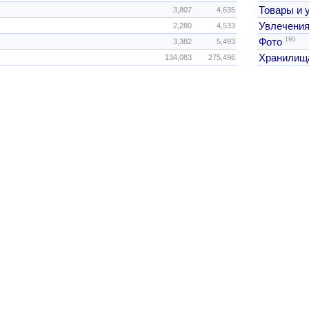
Товары и 
3,807
4,635
Увлечения
2,280
4,533
190
Фото
3,382
5,493
Хранилищ
134,083
275,496