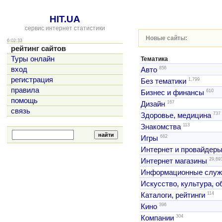
HIT.UA
сервис интернет статистики
Новые сайты:
6:02:33
рейтинг сайтов
Туры онлайн
Тематика
856
вход
Авто
регистрация
1,799
Без тематики
правила
610
Бизнес и финансы
помощь
167
Дизайн
связь
737
Здоровье, медицина
113
Знакомства
682
Игры
Интернет и провайдер
29,69
Интернет магазины
Информационные слу
Искусство, культура, 
114
Каталоги, рейтинги
396
Кино
304
Компании