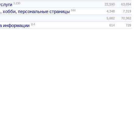
1,230
услуги
22,590
63,694
644
, хобби, персональные страницы
4,348
7,319
5,662
70,362
114
а информации
614
729