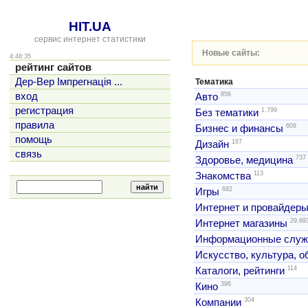
HIT.UA
сервис интернет статистики
Новые сайты:
4:48:35
рейтинг сайтов
Дер-Вер Імпрегнація ...
Тематика
856
вход
Авто
регистрация
1,799
Без тематики
правила
609
Бизнес и финансы
помощь
167
Дизайн
связь
737
Здоровье, медицина
113
Знакомства
682
Игры
Интернет и провайдер
29,69
Интернет магазины
Информационные слу
Искусство, культура, 
114
Каталоги, рейтинги
396
Кино
304
Компании