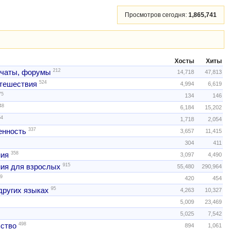
Просмотров сегодня:
1,865,741
Хосты
Хиты
212
 чаты, форумы
14,718
47,813
524
тешествия
4,994
6,619
75
134
146
48
6,184
15,202
54
1,718
2,054
337
нность
3,657
11,415
304
411
358
ния
3,097
4,490
915
ия для взрослых
55,480
290,964
9
420
454
95
других языках
4,263
10,327
5,009
23,469
5,025
7,542
498
ство
894
1,061