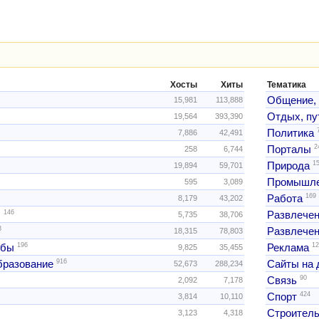
Хосты
Хиты
Тематика
Общение,
15,981
113,888
Отдых, пу
19,564
393,390
Политика
7,886
42,491
2
Порталы
258
6,744
1
Природа
19,894
59,701
Промышле
595
3,089
169
Работа
8,179
43,202
146
ы
Развлече
5,735
38,706
3
Развлечен
18,315
78,803
196
12
жбы
Реклама
9,825
35,455
916
образование
Сайты на 
52,673
288,234
90
Связь
2,092
7,178
424
Спорт
3,814
10,110
Строитель
3,123
4,318