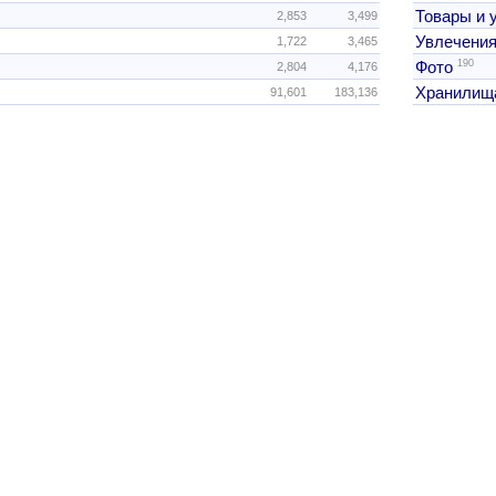
Товары и 
2,853
3,499
Увлечения
1,722
3,465
190
Фото
2,804
4,176
Хранилищ
91,601
183,136