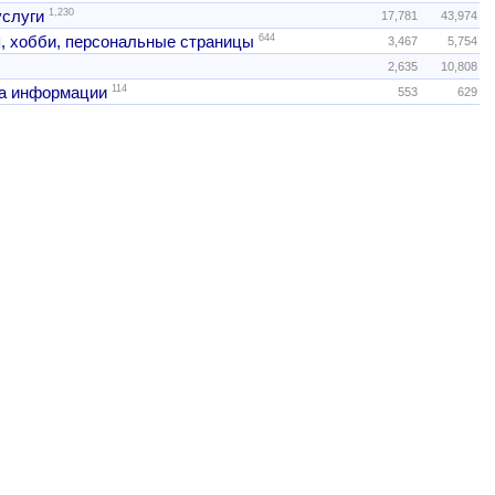
1,230
услуги
17,781
43,974
644
, хобби, персональные страницы
3,467
5,754
2,635
10,808
114
а информации
553
629