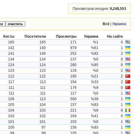
Просмотров сегодня:
9,248,553
Всё
|
Украина
Хосты
Посетители
Просмотры
Украина
На сайте
165
165
171
%1
0
142
140
979
%61
1
141
140
252
%82
2
134
134
137
%0
0
124
124
280
%95
0
123
123
129
%0
2
122
122
195
%21
2
117
113
194
%33
2
111
111
176
%9
0
111
111
117
%0
1
108
113
500
%39
1
105
104
157
%83
1
104
103
221
%9
6
103
102
169
%41
0
101
101
103
%0
1
100
97
156
%93
1
99
99
105
%0
1