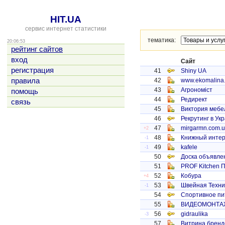
HIT.UA
сервис интернет статистики
тематика:
20:06:53
рейтинг сайтов
вход
Сайт
регистрация
41
Shiny UA
правила
42
www.ekomalina
43
Агрономіст
помощь
44
Редирект
связь
45
Виктория мебе
46
Рекрутинг в Ук
47
mirgarmn.com.
+2
48
Книжный интер
-1
49
kafele
-1
50
Доска объявле
51
PROF Kitchen П
52
Кобура
+4
53
Швейная Техник
-1
54
Спортивное пит
55
ВИДЕОМОНТА
56
gidraulika
-3
57
Витрина бренд