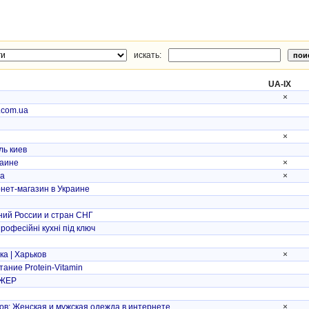
искать:
UA-IX
×
.com.ua
×
ль киев
раине
×
ua
×
нет-магазин в Украине
ний России и стран СНГ
рофесійні кухні під ключ
а | Харьков
×
ание Protein-Vitamin
ЖЕР
ов: Женская и мужская одежда в интернете
×