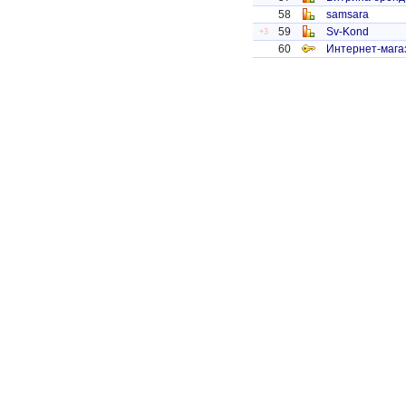
58
samsara
59
Sv-Kond
+3
60
Интернет-мага