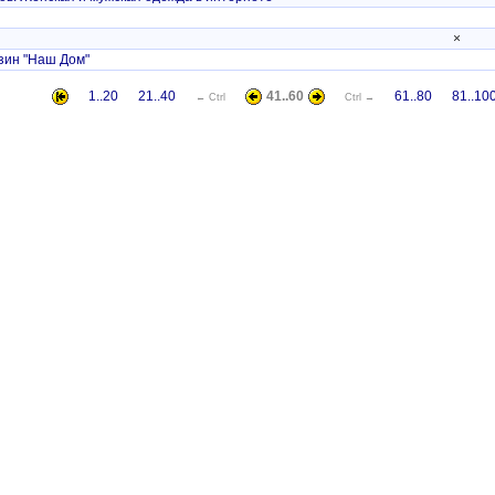
×
зин "Наш Дом"
1..20
21..40
41..60
61..80
81..10
← Ctrl
Ctrl →