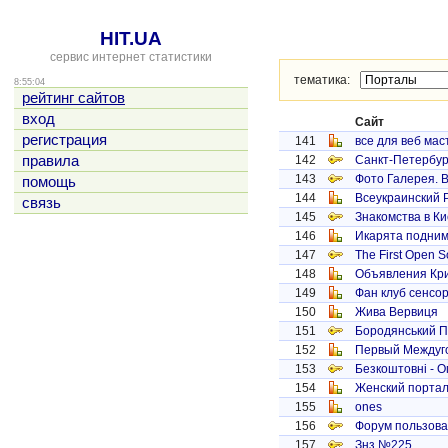
HIT.UA
сервис интернет статистики
тематика:
8:55:04
рейтинг сайтов
вход
Сайт
регистрация
141
все для веб мас
правила
142
Санкт-Петербург
143
Фото Галерея. В
помощь
144
Всеукраинский Р
связь
145
Знакомства в К
146
Икарята подним
147
The First Open S
148
Объявления Кри
149
Фан клуб сенсор
150
Жива Вервиця
151
Бородянський 
152
Первый Междуг
153
Безкоштовні - О
154
Женский порта
155
ones
156
Форум пользоват
157
Знз №225