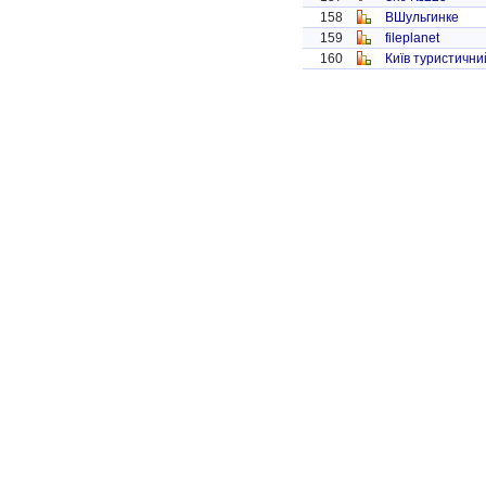
158
ВШульгинке
159
fileplanet
160
Київ туристични