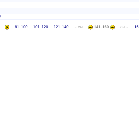
й
81..100
101..120
121..140
141..160
16
← Ctrl
Ctrl →