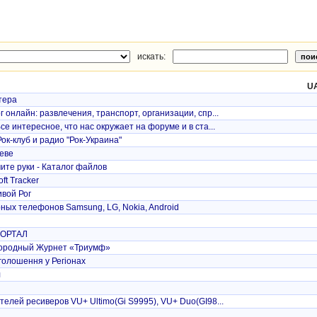
искать:
UA
тера
 онлайн: развлечения, транспорт, организации, спр...
се интересное, что нас окружает на форуме и в ста...
ок-клуб и радио "Рок-Украина"
иеве
ите руки - Каталог файлов
oft Tracker
вой Рог
ных телефонов Samsung, LG, Nokia, Android
ПОРТАЛ
ородный Журнет «Триумф»
голошення у Регіонах
л
елей ресиверов VU+ Ultimo(Gi S9995), VU+ Duo(GI98...