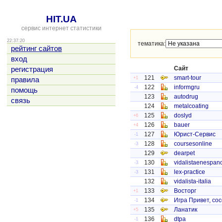
HIT.UA
сервис интернет статистики
22:37:20
тематика:
рейтинг сайтов
вход
Сайт
регистрация
121
smart-tour
+1
правила
122
informgru
-4
помощь
123
autodrug
связь
124
metalcoating
125
doslyd
+6
126
bauer
+4
127
Юрист-Сервис
-1
128
coursesonline
-3
129
dearpet
130
vidalistaenespan
-3
131
lex-practice
-3
132
vidalista-italia
133
Восторг
+1
134
Игра Привет, со
-1
135
Ланатик
+5
136
dtpa
-1