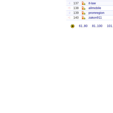
137
it-law
-1
138
allmobile
+5
139
promregion
-2
140
zakon911
+1
61..80
81..100
101.