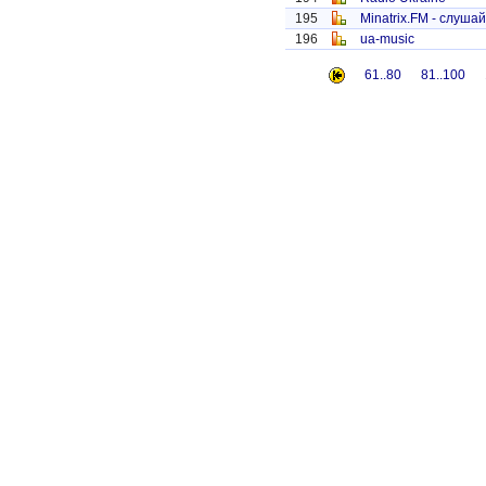
195
Minatrix.FM - слуша
196
ua-music
61..80
81..100