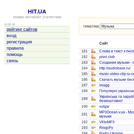
HIT.UA
сервис интернет статистики
14:00:36
тематика:
рейтинг сайтов
вход
регистрация
Сайт
правила
181
Слова и текст к пес
помощь
182
pisni.club
связь
183
Создание музыки - daw
184
http://audiobase.ru/
185
music-video-clip.ru-
186
Скачать музыки бес
187
imagg
188
Популярні українські
Українська та заруб
189
безкоштовно!
190
vulgar
MP3Ocean.v.ua - Му
191
музыки
192
VKtoMP3
193
RingoFy
194
Radio Ukraine