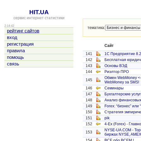
HIT.UA
сервис интернет статистики
2:14:42
тематика:
рейтинг сайтов
вход
регистрация
Сайт
правила
141
1С Предприятие 8.
помощь
142
Бесплатная юридич
связь
143
Основы ВЭД
144
Риэлтор ПРО
Обмен WebMoney <-
145
WebMoney за SMS!
146
Семинары
147
Бухгалтерские услу
148
Анализ финансовых
149
Forex: “бизнес” или 
150
Стратегия эмпириче
151
pik
152
4-Ex (Forex) - Главн
NYSE-UA.COM - Торг
153
биржах NYSE, AMEX,
154
ВСЕ обо ВСЕМ !