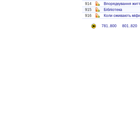
914
Впорядкування жит
915
Бібліотека
916
Коли оживають міф
781..800
801..820