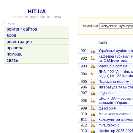
HIT.UA
сервис интернет статистики
11:45:32
тематика:
рейтинг сайтов
вход
регистрация
Сайт
правила
901
Українські аудіокни
помощь
Кафедра туризму і 
902
связь
ім. О.М.Бекетова
903
kyivstudio.com.ua
ДНЗ_122 "Дошкільни
904
садок) № 122 Харківс
905
Подсказка моряку
906
Література та мисте
907
engschool
Школи UA — сервіс 
908
закладів в Україн...
909
гдз історія
910
Мова має значення
911
Калькулятор време
912
miraudioknig
913
Навігатор 2025-202