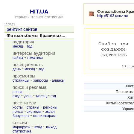
HIT.UA
Фотоальбомы Кра
http://5193.ucoz.ru/
сервис интернет статистики
15:57:25
рейтинг сайтов
Фотоальбомы Красивых...
аудитория
месяц
~
год
интересы аудитории
сайты
~
тематики
посещаемость
день
~
месяц
~
год
просмотры
страницы
~
запросы
~
алиасы
Хос
поиск и реклама
слова
Посетите
вход
~
день
~
месяц
~
год
Хи
посетители
Хиты/Посетите
хосты
~
страны
~
регионы
Украи
пояса
~
системы
~
экран
броузеры
~
пол и возраст
сессии
маршруты
~
вход
~
выход
статистика