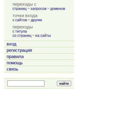
переходы с
страниц
~
запросов
~
доменов
точки входа
с сайтов
~
другие
переходы
с титула
со страниц
~
на сайты
вход
регистрация
правила
помощь
связь