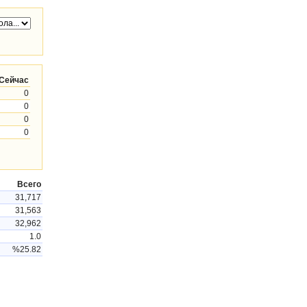
Сейчас
0
0
0
0
Всего
31,717
31,563
32,962
1.0
%25.82