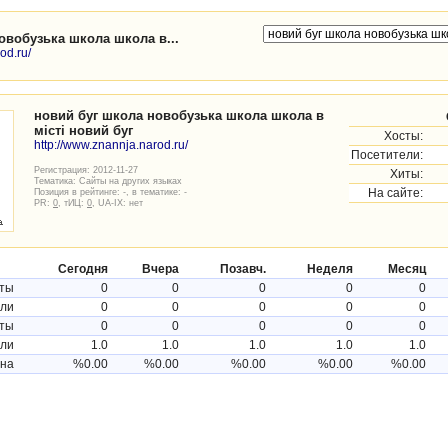
овобузька школа школа в...
od.ru/
новий буг школа новобузька школа школа в
місті новий буг
Хосты:
http://www.znannja.narod.ru/
Посетители:
Регистрация: 2012-11-27
Хиты:
Тематика:
Сайты на других языках
Позиция в рейтинге: -, в тематике: -
На сайте:
PR:
0
, тИЦ:
0
, UA-IX: нет
Сегодня
Вчера
Позавч.
Неделя
Месяц
ты
0
0
0
0
0
ели
0
0
0
0
0
ты
0
0
0
0
0
ели
1.0
1.0
1.0
1.0
1.0
ина
%0.00
%0.00
%0.00
%0.00
%0.00