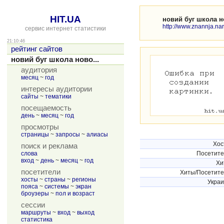
HIT.UA
новий буг школа н
http://www.znannja.nar
сервис интернет статистики
21:10:46
рейтинг сайтов
новий буг школа ново...
аудитория
месяц
~
год
интересы аудитории
сайты
~
тематики
посещаемость
день
~
месяц
~
год
просмотры
страницы
~
запросы
~
алиасы
Хос
поиск и реклама
слова
Посетит
вход
~
день
~
месяц
~
год
Хи
посетители
Хиты/Посетит
хосты
~
страны
~
регионы
Укра
пояса
~
системы
~
экран
броузеры
~
пол и возраст
сессии
маршруты
~
вход
~
выход
статистика