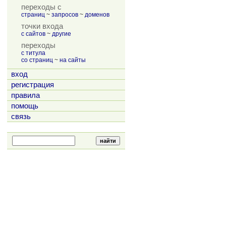
переходы с
страниц
~
запросов
~
доменов
точки входа
с сайтов
~
другие
переходы
с титула
со страниц
~
на сайты
вход
регистрация
правила
помощь
связь