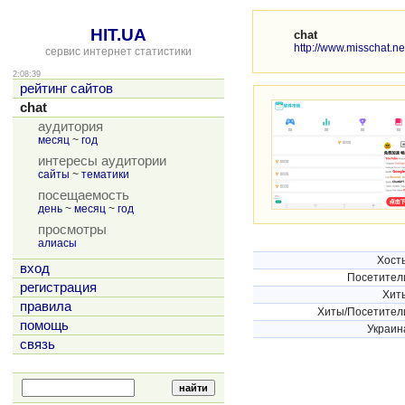
HIT.UA
chat
http://www.misschat.ne
сервис интернет статистики
2:08:39
рейтинг сайтов
chat
аудитория
месяц
~
год
интересы аудитории
сайты
~
тематики
посещаемость
день
~
месяц
~
год
просмотры
алиасы
Хост
вход
Посетител
регистрация
Хит
правила
Хиты/Посетител
помощь
Украин
связь