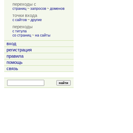
переходы с
страниц
~
запросов
~
доменов
точки входа
с сайтов
~
другие
переходы
с титула
со страниц
~
на сайты
вход
регистрация
правила
помощь
связь