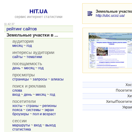
HIT.UA
Земельные участки
http://ubc.ucoz.ua/
сервис интернет статистики
11:42:37
рейтинг сайтов
Земельные участки в ...
аудитория
месяц
~
год
интересы аудитории
сайты
~
тематики
посещаемость
день
~
месяц
~
год
просмотры
страницы
~
запросы
~
алиасы
Хос
поиск и реклама
слова
Посетит
вход
~
день
~
месяц
~
год
Хи
посетители
Хиты/Посетит
хосты
~
страны
~
регионы
Укра
пояса
~
системы
~
экран
броузеры
~
пол и возраст
сессии
маршруты
~
вход
~
выход
статистика