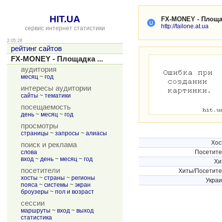
HIT.UA
FX-MONEY - Площа
http://failone.at.ua
сервис интернет статистики
2:05:28
рейтинг сайтов
FX-MONEY - Площадка ...
аудитория
месяц
~
год
интересы аудитории
сайты
~
тематики
посещаемость
день
~
месяц
~
год
просмотры
страницы
~
запросы
~
алиасы
Хос
поиск и реклама
слова
Посетит
вход
~
день
~
месяц
~
год
Хи
посетители
Хиты/Посетит
хосты
~
страны
~
регионы
Укра
пояса
~
системы
~
экран
броузеры
~
пол и возраст
сессии
маршруты
~
вход
~
выход
статистика