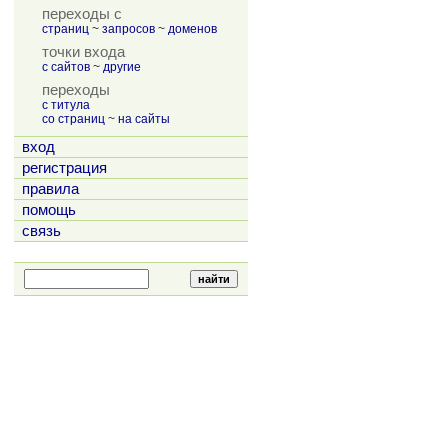
переходы с
страниц
~
запросов
~
доменов
точки входа
с сайтов
~
другие
переходы
с титула
со страниц
~
на сайты
вход
регистрация
правила
помощь
связь